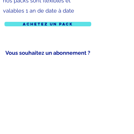
nos packs sont flexibles et
valables 1 an de date à date
Achetez un pack
Vous souhaitez un abonnement ?
Nous avons un abonnement sur le
terrain extérieur valable 12 mois de
date à date au prix de
180€
Achetez un abonnement